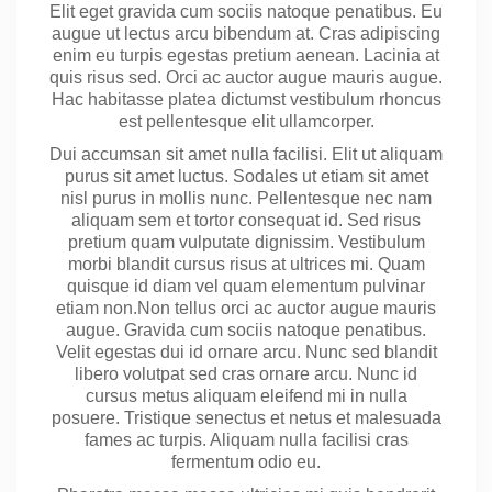
Elit eget gravida cum sociis natoque penatibus. Eu
augue ut lectus arcu bibendum at. Cras adipiscing
enim eu turpis egestas pretium aenean. Lacinia at
quis risus sed. Orci ac auctor augue mauris augue.
Hac habitasse platea dictumst vestibulum rhoncus
est pellentesque elit ullamcorper.
Dui accumsan sit amet nulla facilisi. Elit ut aliquam
purus sit amet luctus. Sodales ut etiam sit amet
nisl purus in mollis nunc. Pellentesque nec nam
aliquam sem et tortor consequat id. Sed risus
pretium quam vulputate dignissim. Vestibulum
morbi blandit cursus risus at ultrices mi. Quam
quisque id diam vel quam elementum pulvinar
etiam non.Non tellus orci ac auctor augue mauris
augue. Gravida cum sociis natoque penatibus.
Velit egestas dui id ornare arcu. Nunc sed blandit
libero volutpat sed cras ornare arcu. Nunc id
cursus metus aliquam eleifend mi in nulla
posuere. Tristique senectus et netus et malesuada
fames ac turpis. Aliquam nulla facilisi cras
fermentum odio eu.